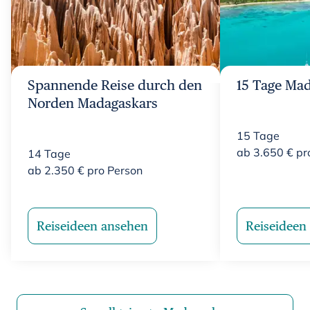
Spannende Reise durch den
15 Tage Ma
Norden Madagaskars
15
Tage
ab
3.650
€
pr
14
Tage
ab
2.350
€
pro Person
Reiseideen ansehen
Reiseideen