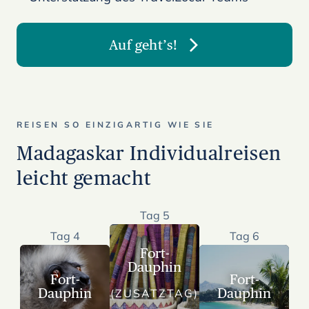
Auf geht’s!
REISEN SO EINZIGARTIG WIE SIE
Madagaskar Individualreisen
leicht gemacht
Tag 5
Tag 4
Tag 6
Fort-
Dauphin
Fort-
Fort-
Dauphin
Dauphin
(ZUSATZTAG)