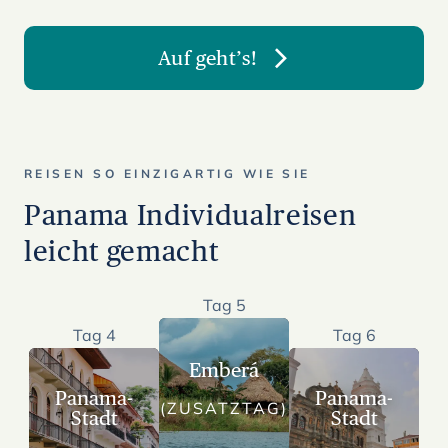
Auf geht’s!
REISEN SO EINZIGARTIG WIE SIE
Panama Individualreisen
leicht gemacht
Tag 5
Tag 4
Tag 6
Emberá
Panama-
Panama-
(ZUSATZTAG)
Stadt
Stadt