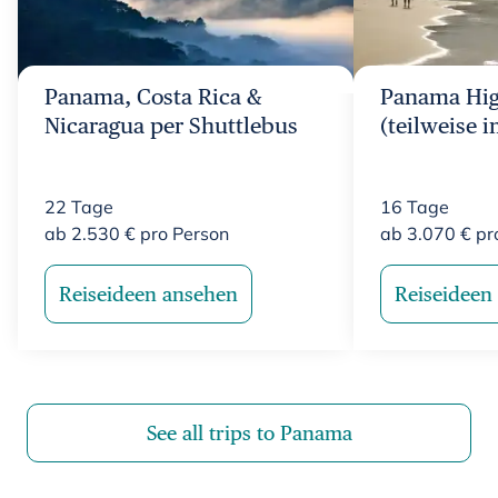
Panama, Costa Rica &
Panama Hig
Nicaragua per Shuttlebus
(teilweise 
22
Tage
16
Tage
ab
2.530
€
pro Person
ab
3.070
€
pr
Reiseideen ansehen
Reiseideen
See all trips to Panama