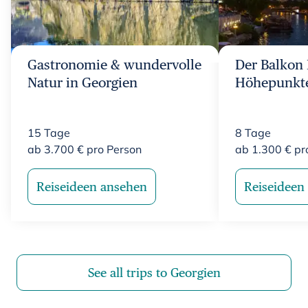
Gastronomie & wundervolle
Der Balkon
Natur in Georgien
Höhepunkte
15
Tage
8
Tage
ab
3.700
€
pro Person
ab
1.300
€
pr
Reiseideen ansehen
Reiseideen
See all trips to Georgien