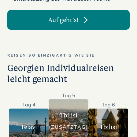
Auf geht’s!
REISEN SO EINZIGARTIG WIE SIE
Georgien Individualreisen
leicht gemacht
Tag 5
Tag 4
Tag 6
Tbilisi
Telavi
Tbilisi
(ZUSATZTAG)