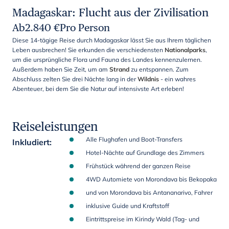
Madagaskar: Flucht aus der Zivilisation
Ab
2.840
€
Pro Person
Diese 14-tägige Reise durch Madagaskar lässt Sie aus Ihrem täglichen
Leben ausbrechen! Sie erkunden die verschiedensten
Nationalparks
,
um die ursprüngliche Flora und Fauna des Landes kennenzulernen.
Außerdem haben Sie Zeit, um am
Strand
zu entspannen. Zum
Abschluss zelten
Sie drei Nächte lang in der
Wildnis
- ein wahres
Abenteuer, bei dem Sie die Natur auf intensivste Art erleben!
Reiseleistungen
Alle Flughafen und Boot-Transfers
Inkludiert
:
Hotel-Nächte auf Grundlage des Zimmers
Frühstück während der ganzen Reise
4WD Automiete von Morondava bis Bekopaka
und von Morondava bis Antananarivo, Fahrer
inklusive Guide und Kraftstoff
Eintrittspreise im Kirindy Wald (Tag- und