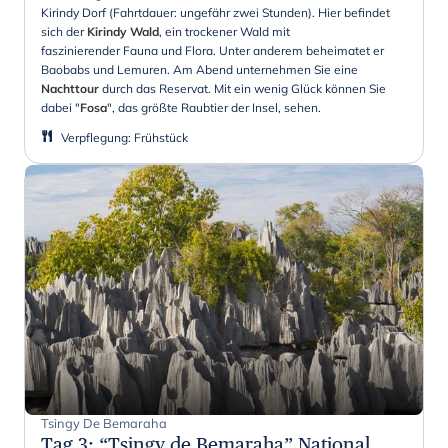
Kirindy Dorf (Fahrtdauer: ungefähr zwei Stunden). Hier befindet
sich der
Kirindy Wald
, ein trockener Wald mit
faszinierender Fauna und Flora. Unter anderem beheimatet er
Baobabs und Lemuren. Am Abend unternehmen Sie eine
Nachttour
durch das Reservat. Mit ein wenig Glück können Sie
dabei "
Fosa
", das größte Raubtier der Insel, sehen.
Verpflegung
:
Frühstück
Tsingy De Bemaraha
Tag 3
:
“Tsingy de Bemaraha” National