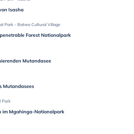
von Isasha
l Park - Batwa Cultural Village
mpenetrable Forest Nationalpark
inierenden Mutandasee
es Mutandasees
l Park
n im Mgahinga-Nationalpark