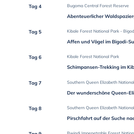
Bugoma Central Forest Reserve
Tag 4
Abenteuerlicher Waldspazie
Kibale Forest National Park - Big
Tag 5
Affen und Vögel im Bigodi-S
Kibale Forest National Park
Tag 6
Schimpansen-Trekking im Kib
Southern Queen Elizabeth Nationa
Tag 7
Der wunderschöne Queen-Eli
Southern Queen Elizabeth National
Tag 8
Pirschfahrt auf der Suche na
Bwindi Impenetrable Forest Nation
Tag 9