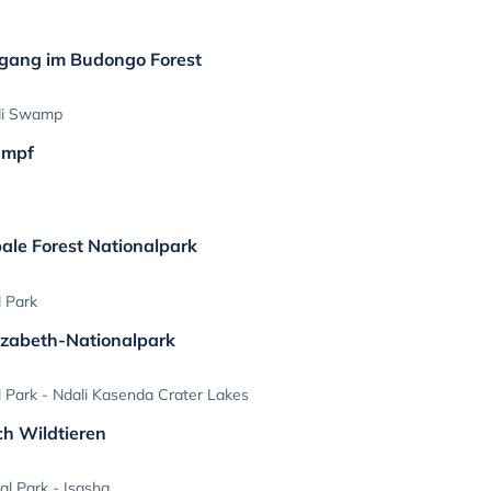
rgang im Budongo Forest
odi Swamp
umpf
ale Forest Nationalpark
l Park
zabeth-Nationalpark
 Park - Ndali Kasenda Crater Lakes
ch Wildtieren
al Park - Isasha