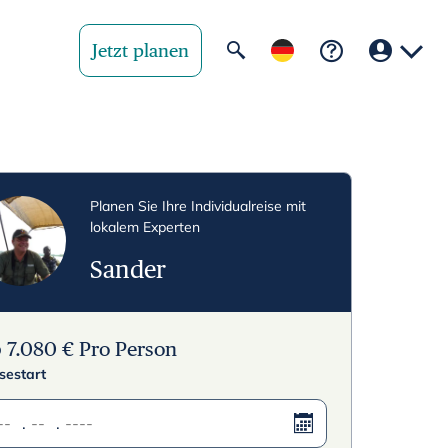
Jetzt planen
Ihre Region
United State
Planen Sie Ihre Individualreise mit
lokalem Experten
United Kingd
Sander
Deutschland 
Rest of world
b
7.080
€
Pro Person
sestart
.
.