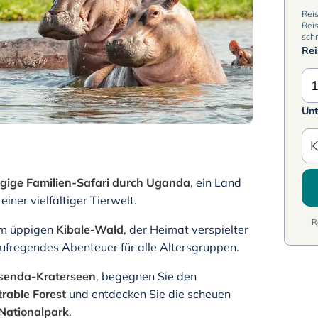
Rei
Reis
schn
Re
1
Unt
K
gige Familien-Safari durch Uganda
, ein Land
iner vielfältiger Tierwelt.
R
um üppigen
Kibale-Wald
, der Heimat verspielter
aufregendes Abenteuer für alle Altersgruppen.
senda-Kraterseen
, begegnen Sie den
trable Forest
und entdecken Sie die scheuen
Nationalpark
.