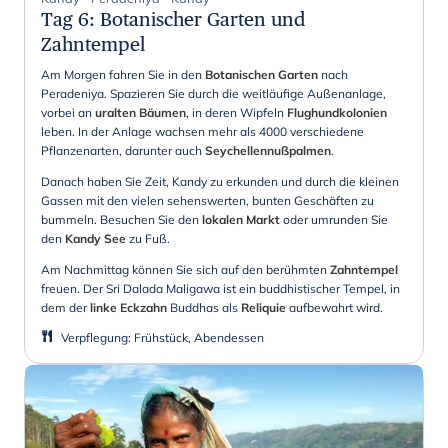
Tag 6
:
Botanischer Garten und
Zahntempel
Am Morgen fahren Sie in den
Botanischen Garten
nach
Peradeniya. Spazieren Sie durch die weitläufige Außenanlage,
vorbei an
uralten Bäumen
, in deren Wipfeln
Flughundkolonien
leben. In der Anlage wachsen mehr als 4000 verschiedene
Pflanzenarten, darunter auch
Seychellennußpalmen
.
Danach haben Sie Zeit, Kandy zu erkunden und durch die kleinen
Gassen mit den vielen sehenswerten, bunten Geschäften zu
bummeln. Besuchen Sie den
lokalen Markt
oder umrunden Sie
den
Kandy See
zu Fuß.
Am Nachmittag können Sie sich auf den berühmten
Zahntempel
freuen. Der Sri Dalada Maligawa ist ein buddhistischer Tempel, in
dem der
linke Eckzahn
Buddhas als
Reliquie
aufbewahrt wird.
Verpflegung
:
Frühstück, Abendessen