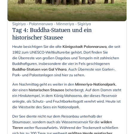
Sigiriya - Polonnaruwa - Minneriya - Sigiriya
Tag 4
:
Buddha-Statuen und ein
historischer Stausee
Heute besichtigen Sie die alte
Königsstadt Polonnaruwa
, die seit
1982 zum UNESCO-Weltkulturerbe gehört. Dort finden Sie
die Überreste von großen Dagobas und Tempeln mit zahlreichen
Buddhafiguren, insbesondere
die vier in Fels geschlagenen
Buddha-Statuen von Gal Vihara
. Auch Überreste von Garten-,
Park- und Palastanlagen sind hier zu sehen.
Am Nachmittag geht es weiter in den
Minneriya-Nationalpark
,
der einen
historischen Stausee
beherbergt. Auf dem Damm steht
ein Hindutempel, in dem König Mahasena, der dieses Reservoir
anlegte, als Schutz- und Fruchtbarkeitsgott verehrt wird. Heute ist
die Westseite des Sees ein Nationalpark.
Der See diente nicht nur dem Reisanbau unterhalb der
Staumauer, sondern auch als Wasserreservoir für die
wilden
Tieren
weiter flussaufwärts. Während der Trockenzeit schließen
sich bis zu 200 Tiere zur weltweit
größten Herde asiatischer