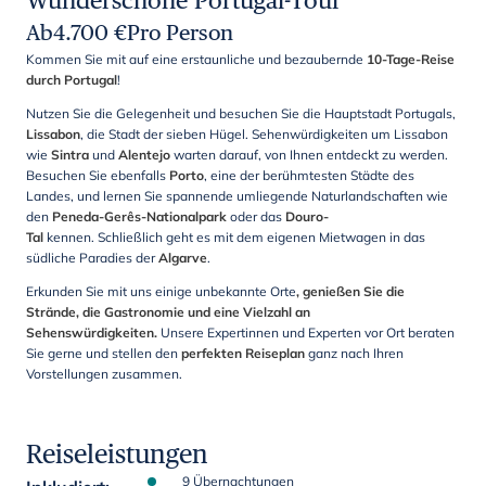
Wunderschöne Portugal-Tour
Ab
4.700
€
Pro Person
Kommen Sie mit auf eine erstaunliche und bezaubernde
10-Tage-Reise
durch Portugal
!
Nutzen Sie die Gelegenheit und besuchen Sie die Hauptstadt Portugals,
Lissabon
, die Stadt der sieben Hügel. Sehenwürdigkeiten um Lissabon
wie
Sintra
und
Alentejo
warten darauf, von Ihnen entdeckt zu werden.
Besuchen Sie ebenfalls
Porto
, eine der berühmtesten Städte des
Landes,
und lernen Sie spannende umliegende Naturlandschaften wie
den
Peneda-Gerês-Nationalpark
oder das
Douro-
Tal
kennen. Schließlich geht es mit dem eigenen Mietwagen in das
südliche Paradies der
Algarve
.
Erkunden Sie mit uns einige unbekannte Orte
, genießen Sie die
Strände, die Gastronomie und eine Vielzahl an
Sehenswürdigkeiten.
Unsere Expertinnen und Experten vor Ort beraten
Sie gerne und stellen den
perfekten Reiseplan
ganz nach Ihren
Vorstellungen zusammen.
Reiseleistungen
9 Übernachtungen