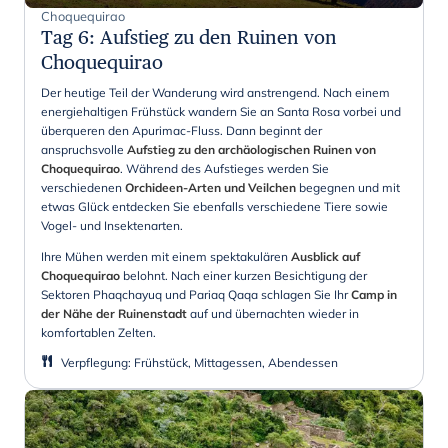
Choquequirao
Tag 6
:
Aufstieg zu den Ruinen von
Choquequirao
Der heutige Teil der Wanderung wird anstrengend. Nach einem
energiehaltigen Frühstück wandern Sie an Santa Rosa vorbei und
überqueren den Apurimac-Fluss. Dann beginnt der
anspruchsvolle
Aufstieg zu den archäologischen Ruinen von
Choquequirao
. Während des Aufstieges werden Sie
verschiedenen
Orchideen-Arten und Veilchen
begegnen und mit
etwas Glück entdecken Sie ebenfalls verschiedene Tiere sowie
Vogel- und Insektenarten.
Ihre Mühen werden mit einem spektakulären
Ausblick auf
Choquequirao
belohnt. Nach einer kurzen Besichtigung der
Sektoren Phaqchayuq und Pariaq Qaqa schlagen Sie Ihr
Camp in
der Nähe der Ruinenstadt
auf und übernachten wieder in
komfortablen Zelten.
Verpflegung
:
Frühstück, Mittagessen, Abendessen