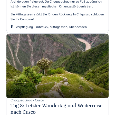
Archäologen freigelegt. Da Choquequirao nur zu Fuß zugänglich
ist, können Sie diesen mystischen Ort ungestört genießen.
Ein Mittagessen stärkt Sie für den Rückweg. In Chiquisca schlagen
Sie Ihr Camp auf.
Verpflegung
:
Frühstück, Mittagessen, Abendessen
Choquequirao - Cusco
Tag 8
:
Letzter Wandertag und Weiterreise
nach Cusco