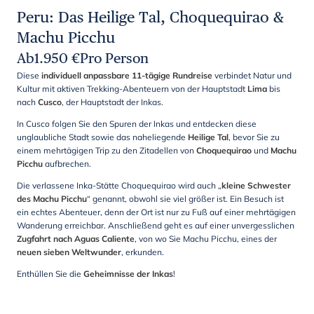
Peru: Das Heilige Tal, Choquequirao &
Machu Picchu
Ab
1.950
€
Pro Person
Diese
individuell anpassbare 11-tägige Rundreise
verbindet Natur und
Kultur mit aktiven Trekking-Abenteuern von der Hauptstadt
Lima
bis
nach
Cusco
, der Hauptstadt der Inkas.
In Cusco folgen Sie den Spuren der Inkas und entdecken diese
unglaubliche Stadt sowie das naheliegende
Heilige Tal
, bevor Sie zu
einem mehrtägigen Trip zu den Zitadellen von
Choquequirao
und
Machu
Picchu
aufbrechen.
Die verlassene Inka-Stätte Choquequirao wird auch „
kleine Schwester
des Machu Picchu
“ genannt, obwohl sie viel größer ist. Ein Besuch ist
ein echtes Abenteuer, denn der Ort ist nur zu Fuß auf einer mehrtägigen
Wanderung erreichbar. Anschließend geht es auf einer unvergesslichen
Zugfahrt nach Aguas Caliente
, von wo Sie Machu Picchu, eines der
neuen sieben Weltwunder
, erkunden.
Enthüllen Sie die
Geheimnisse der Inkas
!