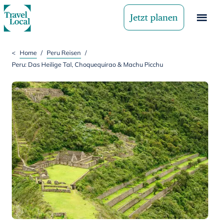
Jetzt planen
<
Home
/
Peru Reisen
/
Peru: Das Heilige Tal, Choquequirao & Machu Picchu