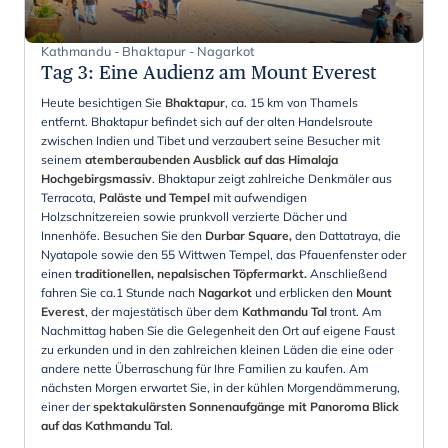
Kathmandu - Bhaktapur - Nagarkot
Tag 3
:
Eine Audienz am Mount Everest
Heute besichtigen Sie
Bhaktapur
, ca. 15 km von Thamels
entfernt. Bhaktapur befindet sich auf der
alten Handelsroute
zwischen Indien und Tibet und verzaubert seine Besucher mit
seinem
atemberaubenden Ausblick auf das Himalaja
Hochgebirgsmassiv
. Bhaktapur zeigt zahlreiche Denkmäler aus
Terracota,
Paläste und Tempel
mit aufwendigen
Holzschnitzereien sowie prunkvoll verzierte Dächer und
Innenhöfe. Besuchen Sie den
Durbar Square,
den Dattatraya, die
Nyatapole sowie den 55 Wittwen Tempel, das Pfauenfenster oder
einen
traditionellen, nepalsischen Töpfermarkt.
Anschließend
fahren Sie ca.1 Stunde nach
Nagarkot
und erblicken den
Mount
Everest
, der majestätisch über dem
Kathmandu Tal
tront. Am
Nachmittag haben Sie die Gelegenheit den Ort auf eigene Faust
zu erkunden und in den zahlreichen kleinen Läden die eine oder
andere nette Überraschung für Ihre Familien zu kaufen. Am
nächsten Morgen erwartet Sie, in der kühlen Morgendämmerung,
einer der
spektakulärsten Sonnenaufgänge mit Panoroma Blick
auf das Kathmandu Tal
.