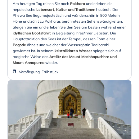
Am heutigen Tag reisen Sie nach
Pokhara
und erleben die
nepalesische
Lebensart, Kultur und Traditionen
hautnah. Der
Phewa See liegt majestetisch und wünderschön in 800 Metern
Höhe und zählt zu Pokharas berühmtesten Sehenswürdigkeiten.
Steigen Sie ein und erleben Sie den See am besten während einer
idyllischen
Bootsfahrt
in Begleitung Ihres/Ihrer Liebsten. Die
Hauptattraktion des Sees ist der Tempel, dessen Form einer
Pagode
ähnelt und welcher der Wassergöttin Taalbarahi
gewidmet ist. In seinem
kristallklaren Wasser
spiegelt sich auf
magische Weise das
Antlitz des Mount Machhapuchhre und
Mount Annapurna
wieder.
Verpflegung
:
Frühstück