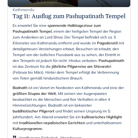
Kathmandu
Tag 11
:
Ausflug zum Pashupatinath Tempel
Es erwartet Sie eine
spannende Halbtagestour zum
Pashupatinath Tempel
, einem der heiligsten Tempel der Region
zum Andenken an Lord Shiva. Der Tempel befindet sich ca. 5
Kilometer von Kathmandu entfernt und wurde im
Pagodenstil
mit
detailgetreuen Verziehungen erbaut. Besuchen ist erlaubt, den
Tempel von der östlichen Flussbank aus zu sehen, der Eintritt in
den Tempeln ist jedoch für nicht Hindus verboten.
Pashupatinath
ist das Zentrum für die
jährliche Pilgarreise am Shivaratri
(Februar bis März). Hinter dem Tempel erfolgt die Verbrennung
von Toten gemäß hinduistischem Brauch.
Bodnath
ist ein Vorort im Nordosten von Kathmandu und eine der
größten
Stupas der Welt.
Mit seinen vier Augenpaaren
beobachtet es die Menschen und Ihre Verhalten in allen 4
Himmelsrichtungen. Bodnath ist ein bekannter
buddhistischer Pilgerort
und findet seinen Ursprung im 5.
Jahrhundert. Am Abend erwartet Sie ein
kullinarisches Highlight
mit
traditionellen nepalisischen Gerichten
und unterhaltsamem
Kulturprogramm.
Verpflegung
:
Frühstück, Abendessen