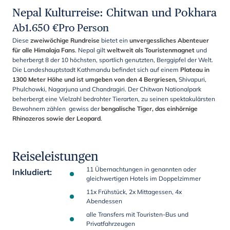
Nepal Kulturreise: Chitwan und Pokhara
Ab
1.650
€
Pro Person
Diese
zweiwöchige Rundreise
bietet ein
unvergessliches Abenteuer
für alle Himalaja Fans
. Nepal gilt
weltweit als Touristenmagnet
und
beherbergt 8 der 10 höchsten, sportlich genutzten, Berggipfel der Welt.
Die Landeshauptstadt Kathmandu befindet sich auf einem
Plateau in
1300 Meter Höhe und ist umgeben von den 4 Bergriesen,
Shivapuri,
Phulchowki, Nagarjuna und Chandragiri. Der Chitwan Nationalpark
beherbergt eine Vielzahl bedrohter Tierarten, zu seinen spektakulärsten
Bewohnern zählen gewiss der
bengalische Tiger, das einhörnige
Rhinozeros sowie der Leopard
.
Reiseleistungen
11 Übernachtungen in genannten oder
Inkludiert
:
gleichwertigen Hotels im Doppelzimmer
11x Frühstück, 2x Mittagessen, 4x
Abendessen
alle Transfers mit Touristen-Bus und
Privatfahrzeugen