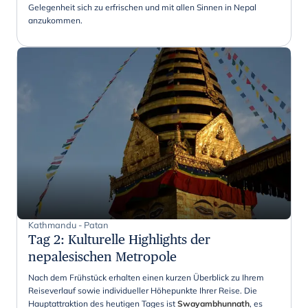
Gelegenheit sich zu erfrischen und mit allen Sinnen in Nepal
anzukommen.
Kathmandu - Patan
Tag 2
:
Kulturelle Highlights der
nepalesischen Metropole
Nach dem Frühstück erhalten einen kurzen Überblick zu Ihrem
Reiseverlauf sowie individueller Höhepunkte Ihrer Reise. Die
Hauptattraktion des heutigen Tages ist
Swayambhunnath
, es