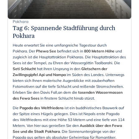
Pokhara
Tag 6
:
Spannende Stadtführung durch
Pokhara
Heute erwartet Sie eine umfangreiche Tagestour durch
Pokhara. Der
Phewa See
befindet sich in
800 Metern Höhe
und
zugleich ist die Hauptattraktion Pokharas. Die Hauptattraktion des
Sees ist der Tempel, zu Ehren der Wassergöttin Taalbarahi. Die
Seti Schlucht
hat ihren Ursprung in den
Gletschern der
Zwillingsgipfel Api und Nampa
im Süden des Landes. Unterwegs
bieten sich Ihnen malerische Augenblicke mit zauberhaften
Fotomotiven auf die tiefe Schlucht und reißende Stromschnellen.
Erleben Sie den Davis Fall,an dem die
tosenden Wassermassen
des Fewa Sees
in finstere Schlucht hinab stürzt.
Die
Pagoda des Weltfriedens
ist ein buddhistisches Bauwerk auf
der Spitze eines Hügels gelegen. Dies ist Nepals erste Pagoda
des Weltfriedens mit eine
Höhe 53 Metern und eine tiefe von 114
Metern. Von hier aus genießen Sie den
Ausblick über den Fewa
See und die Stadt Pokhara
. Die Sonnenuntergänge von der
Pagoda aus gelten als absoluter Geheimtipp für Romantiker.