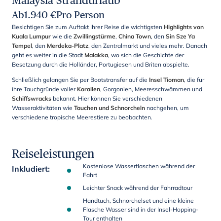
Malaysia Strandurlaub
Ab
1.940
€
Pro Person
Besichtigen Sie zum Auftakt Ihrer Reise die wichtigsten
Highlights von
Kuala Lumpur
wie die
Zwillingstürme
,
China Town
, den
Sin Sze Ya
Tempel
, den
Merdeka-Platz
, den Zentralmarkt und vieles mehr. Danach
geht es weiter in die Stadt
Malakka
, wo sich die Geschichte der
Besetzung durch die Holländer, Portugiesen und Briten abspielte.
Schließlich gelangen Sie per Bootstransfer auf die
Insel Tioman
, die für
ihre Tauchgründe voller
Korallen
, Gorgonien, Meeresschwämmen und
Schiffswracks
bekannt. Hier können Sie verschiedenen
Wasseraktivitäten wie
Tauchen und Schnorcheln
nachgehen, um
verschiedene tropische Meerestiere zu beobachten.
Reiseleistungen
Kostenlose Wasserflaschen während der
Inkludiert
:
Fahrt
Leichter Snack während der Fahrradtour
Handtuch, Schnorchelset und eine kleine
Flasche Wasser sind in der Insel-Hopping-
Tour enthalten