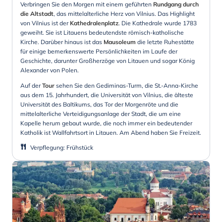
Verbringen Sie den Morgen mit einem geführten
Rundgang durch
die Altstadt
, das mittelalterliche Herz von Vilnius. Das Highlight
von Vilnius ist der
Kathedralenplatz
. Die Kathedrale wurde 1783
geweiht. Sie ist Litauens bedeutendste römisch-katholische
Kirche. Darüber hinaus ist das
Mausoleum
die letzte Ruhestätte
für einige bemerkenswerte Persönlichkeiten im Laufe der
Geschichte, darunter Großherzöge von Litauen und sogar König
Alexander von Polen.
Auf der
Tour
sehen Sie den Gediminas-Turm, die St.-Anna-Kirche
aus dem 15. Jahrhundert, die Universität von Vilnius, die älteste
Universität des Baltikums, das Tor der Morgenröte und die
mittelalterliche Verteidigungsanlage der Stadt, die um eine
Kapelle herum gebaut wurde, die noch immer ein bedeutender
Katholik ist Wallfahrtsort in Litauen. Am Abend haben Sie Freizeit.
Verpflegung
:
Frühstück