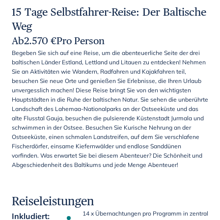
15 Tage Selbstfahrer-Reise: Der Baltische
Weg
Ab
2.570
€
Pro Person
Begeben Sie sich auf eine Reise, um die abenteuerliche Seite der drei
baltischen Länder Estland, Lettland und Litauen zu entdecken! Nehmen
Sie an Aktivitäten wie Wandern, Radfahren und Kajakfahren teil,
besuchen Sie neue Orte und genießen Sie Erlebnisse, die Ihren Urlaub
unvergesslich machen! Diese Reise bringt Sie von den wichtigsten
Hauptstädten in die Ruhe der baltischen Natur. Sie sehen die unberührte
Landschaft des Lahemaa-Nationalparks an der Ostseeküste und das
alte Flusstal Gauja, besuchen die pulsierende Küstenstadt Jurmala und
schwimmen in der Ostsee. Besuchen Sie Kurische Nehrung an der
Ostseeküste, einen schmalen Landstreifen, auf dem Sie verschlafene
Fischerdörfer, einsame Kiefernwälder und endlose Sanddünen
vorfinden. Was erwartet Sie bei diesem Abenteuer? Die Schönheit und
Abgeschiedenheit des Baltikums und jede Menge Abenteuer!
Reiseleistungen
14 x Übernachtungen pro Programm in zentral
Inkludiert
: