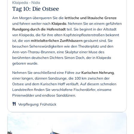
Klaipeda - Nida
Tag 10
:
Die Ostsee
Am Morgen überqueren Sie die
lettische und litauische Grenze
und fahren weiter nach
Klaipeda
. Nehmen Sie an einem geführten
Rundgang durch die Hafenstadt
teil. Sie beginnt in der Altstadt
von Klaipeda, die für ihre alten Kopfsteinpflasterstraßen bekannt
ist, die von
mittelalterlichen Zunfthäusern
gesäumt sind. Sie
besuchen Sehenswürdigkeiten wie den Theaterplatz und den
Ann-von-Tharau-Brunnen, eine Skulptur einer Muse des
berühmten deutschen Dichters Simon Dach, der in Klaipeda
geboren wurde.
Nehmen Sie anschließend eine Fähre zur
Kurischen Nehrung
,
einer langen, dünnen Sandzunge, die 100 km zwischen der
Ostsee und dem Kurischen Haff verläuft. Auf diesem schmalen
Landstreifen finden Sie verschlafene Fischerdörfer, einsame
Pinienwälder und endlose Sanddünen.
Verpflegung
:
Frühstück