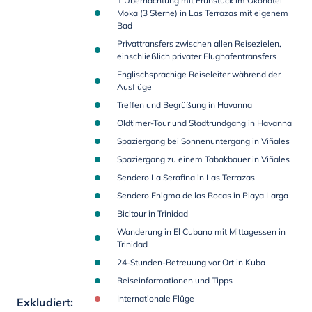
1 Übernachtung mit Frühstück im Ökohotel
Moka (3 Sterne) in Las Terrazas mit eigenem
Bad
Privattransfers zwischen allen Reisezielen,
einschließlich privater Flughafentransfers
Englischsprachige Reiseleiter während der
Ausflüge
Treffen und Begrüßung in Havanna
Oldtimer-Tour und Stadtrundgang in Havanna
Spaziergang bei Sonnenuntergang in Viñales
Spaziergang zu einem Tabakbauer in Viñales
Sendero La Serafina in Las Terrazas
Sendero Enigma de las Rocas in Playa Larga
Bicitour in Trinidad
Wanderung in El Cubano mit Mittagessen in
Trinidad
24-Stunden-Betreuung vor Ort in Kuba
Reiseinformationen und Tipps
Internationale Flüge
Exkludiert
: