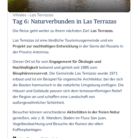
Viñales - Las Terrazas
Tag 6
:
Naturverbunden in Las Terrazas
Die Reise geht weiter zu Ihrem nächsten Ziel:
Las Terrazas
.
Las Terrazas ist eine ländliche Tourismusgemeinde und ein
Projekt zur nachhaltigen Entwicklung
in der Sierra del Rosario in
der Provinz Artemisa.
Dieser Ort ist für sein
Engagement für Ökologie und
Nachhaltigkeit
bekannt und gehört seit 1985 zum
Biosphärenreservat
. Die Gemeinde Las Terrazas wurde 1971
erbaut und ist ein Beispiel für organische Architektur, bei der sich
die Bauten harmonisch in die natürliche Umgebung einfügen. Die
Häuser und Gebäude passen sich dem terrassenförmigen Relief
der Region an und schaffen eine Landschaft von
außergewöhnlicher Schönheit.
Besucher können verschiedene
Aktivitäten in der freien Natur
genießen, wie z. B. Wandern, Baden im Fluss San Juan,
Vogelbeobachtung und Besuche der Ruinen der alten
Kaffeeplantagen.