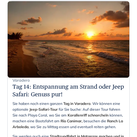
Varadero
Tag 14
:
Entspannung am Strand oder Jeep
Safari: Genuss pur!
Sie haben noch einen ganzen
Tag in Varadero
. Wir können eine
optionale
Jeep-Safari-Tour
für Sie buche: Auf dieser Tour fahren
Sie nach Playa Coral, wo Sie am
Korallenriff schnorcheln
können,
machen eine Bootsfahrt am
Rïo Canimar,
besuchen die
Ranch La
Arboleda
, wo Sie zu Mittag essen und eventuell reiten gehen.
Sie werden auch eine
Stadtrundfahrt in Matanzas machen und in