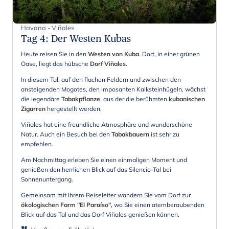
Havana - Viñales
Tag 4
:
Der Westen Kubas
Heute reisen Sie in den
Westen von Kuba
. Dort, in einer grünen
Oase, liegt das hübsche
Dorf Viñales
.
In diesem Tal, auf den flachen Feldern und zwischen den
ansteigenden Mogotes, den imposanten Kalksteinhügeln, wächst
die legendäre
Tabakpflanze
, aus der die berühmten
kubanischen
Zigarren
hergestellt werden.
Viñales hat eine freundliche Atmosphäre und wunderschöne
Natur. Auch ein Besuch bei den
Tabakbauern
ist sehr zu
empfehlen.
Am Nachmittag erleben Sie einen einmaligen Moment und
genießen den herrlichen Blick auf das Silencio-Tal bei
Sonnenuntergang.
Gemeinsam mit Ihrem Reiseleiter wandern Sie vom Dorf zu
r
ökologischen Farm "El Paraíso",
wo Sie einen atemberaubenden
Blick auf das Tal und das Dorf Viñales genießen können.