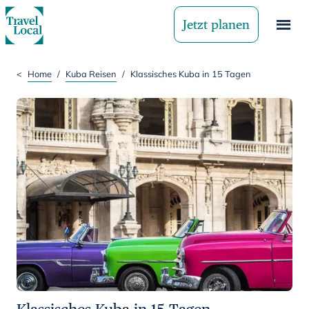
Jetzt planen
<
Home
/
Kuba Reisen
/
Klassisches Kuba in 15 Tagen