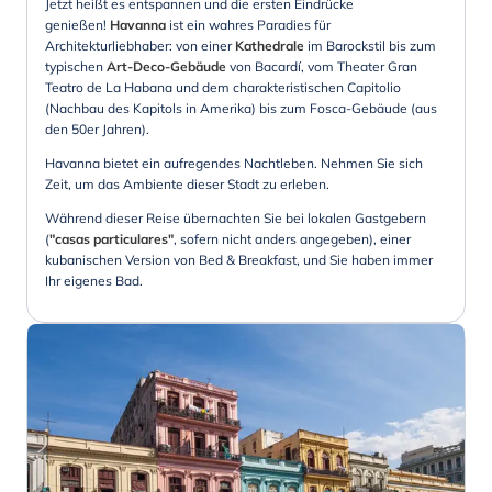
Jetzt heißt es entspannen und die ersten Eindrücke
genießen!
Havanna
ist ein wahres Paradies für
Architekturliebhaber: von einer
Kathedrale
im Barockstil bis zum
typischen
Art-Deco-Gebäude
von Bacardí, vom Theater Gran
Teatro de La Habana und dem charakteristischen Capitolio
(Nachbau des Kapitols in Amerika) bis zum Fosca-Gebäude (aus
den 50er Jahren).
Havanna bietet ein aufregendes Nachtleben. Nehmen Sie sich
Zeit, um das Ambiente dieser Stadt zu erleben.
Während dieser Reise übernachten Sie bei lokalen Gastgebern
(
"casas particulares"
, sofern nicht anders angegeben), einer
kubanischen Version von Bed & Breakfast, und Sie haben immer
Ihr eigenes Bad.