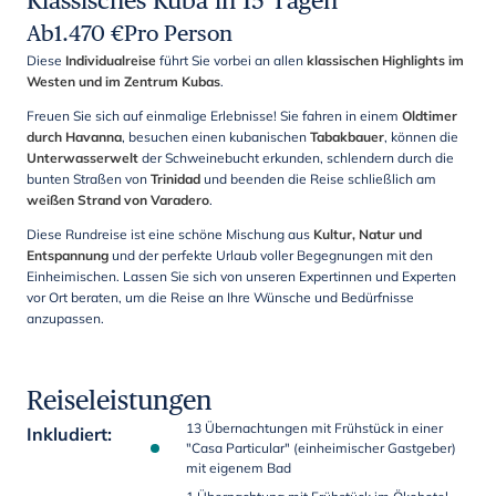
Klassisches Kuba in 15 Tagen
Ab
1.470
€
Pro Person
Diese
Individualreise
führt Sie vorbei an allen
klassischen Highlights im
Westen und im Zentrum Kubas
.
Freuen Sie sich auf einmalige Erlebnisse! Sie fahren in einem
Oldtimer
durch Havanna
, besuchen einen kubanischen
Tabakbauer
, können die
Unterwasserwelt
der Schweinebucht erkunden, schlendern durch die
bunten Straßen von
Trinidad
und beenden die Reise schließlich am
weißen Strand von Varadero
.
Diese Rundreise ist eine schöne Mischung aus
Kultur, Natur und
Entspannung
und der perfekte Urlaub voller Begegnungen mit den
Einheimischen. Lassen Sie sich von unseren Expertinnen und Experten
vor Ort beraten, um die Reise an Ihre Wünsche und Bedürfnisse
anzupassen.
Reiseleistungen
13 Übernachtungen mit Frühstück in einer
Inkludiert
:
"Casa Particular" (einheimischer Gastgeber)
mit eigenem Bad