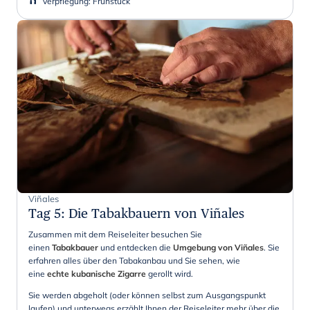
Verpflegung
:
Frühstück
Viñales
Tag 5
:
Die Tabakbauern von Viñales
Zusammen mit dem Reiseleiter besuchen Sie
einen
Tabakbauer
und entdecken die
Umgebung von Viñales
. Sie
erfahren alles über den Tabakanbau und Sie sehen, wie
eine
echte kubanische Zigarre
gerollt wird.
Sie werden abgeholt (oder können selbst zum Ausgangspunkt
laufen) und unterwegs erzählt Ihnen der Reiseleiter mehr über die