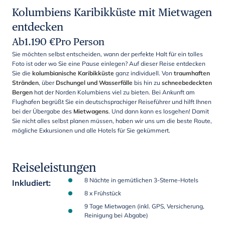
Kolumbiens Karibikküste mit Mietwagen
entdecken
Ab
1.190
€
Pro Person
Sie möchten selbst entscheiden, wann der perfekte Halt für ein tolles
Foto ist oder wo Sie eine Pause einlegen? Auf dieser Reise entdecken
Sie die
kolumbianische Karibikküste
ganz individuell. Von
traumhaften
Stränden
, über
Dschungel und Wasserfälle
bis hin zu
schneebedeckten
Bergen
hat der Norden Kolumbiens viel zu bieten. Bei Ankunft am
Flughafen begrüßt Sie ein deutschsprachiger Reiseführer und hilft Ihnen
bei der Übergabe des
Mietwagens
. Und dann kann es losgehen! Damit
Sie nicht alles selbst planen müssen, haben wir uns um die beste Route,
mögliche Exkursionen und alle Hotels für Sie gekümmert.
Reiseleistungen
8 Nächte in gemütlichen 3-Sterne-Hotels
Inkludiert
:
8 x Frühstück
9 Tage Mietwagen (inkl. GPS, Versicherung,
Reinigung bei Abgabe)