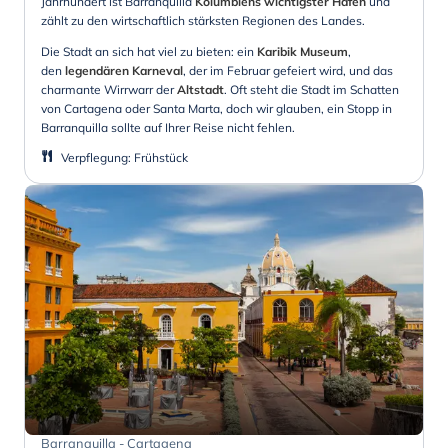
Jahrhundert ist Barranquilla
Kolumbiens wichtigster Hafen
und
zählt zu den wirtschaftlich stärksten Regionen des Landes.
Die Stadt an sich hat viel zu bieten: ein
Karibik Museum
,
den
legendären Karneval
, der im Februar gefeiert wird, und das
charmante Wirrwarr der
Altstadt
. Oft steht die Stadt im Schatten
von Cartagena oder Santa Marta, doch wir glauben, ein Stopp in
Barranquilla sollte auf Ihrer Reise nicht fehlen.
Verpflegung
:
Frühstück
Barranquilla - Cartagena