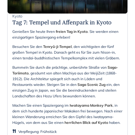
Kyoto
Tag 7
:
Tempel und Affenpark in Kyoto
Genießen Sie heute Ihren
freien Tag in Kyoto
. Sie werden einen
einzigartigen Spaziergang erleben!
Besuchen Sie den
Tenryû-ji-Tempel
, den wichtigsten der fünf
großen Tempel in Kyoto. Danach geht es für Sie zum Nison-in,
einen tendai-buddhistischen Tempelkomplex mit vielen Gräbern.
Bummeln Sie durch die prächtige, unberührte Straße von
Saga-
Toriimoto
, gesäumt von alten Machiya aus der MeijiZeit (1868-
1912). Die Architektur spiegelt sich auch in Läden und
Restaurants wieder. Steigen Sie in den
Saga Scenic Zug
ein, den
einzigen Zug in Japan, wo Sie die beeindruckenden und steilen
Landschaften des Hozu Ufers bewundern können.
Machen Sie einen Spaziergang im
Iwatayama Monkey Park
, in
dem sich hunderte japanischer Makaken frei bewegen. Nach einer
kleinen Wanderung erreichen Sie den Gipfel des Iwatayama-
Hügels, von dem aus Sie einen
herrlichen Blick auf Kyoto
haben.
Verpflegung
:
Frühstück