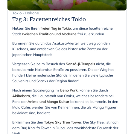
Tokio - Hakone
Tag 3
:
Facettenreiches Tokio
Nutzen Sie Ihren
freien Tag in Tokio
, um diese facettenreiche
Stadt
zwischen Tradition und Moderne
frei zu erkunden.
Bummeln Sie durch das Asakusa-Viertel, weit weg von den
Klischees, und entdecken Sie das historische Zentrum der
japanischen Hauptstadt.
Vergessen Sie beim Besuch des
Sensô-Ji-Tempels
nicht, die
bezaubernde Nakamise-Straße zu passieren. Dieser Weg hat
hundert kleine malerische Stände, in denen Sie viele typische
Souvenirs und Snacks der Region finden!
Nach einem Spaziergang im
Ueno Park
, können Sie durch
Akihabara
, die Hauptstadt von Otaku, welches besonders bei
Fans der
Anime und Manga Kultur
bekannt ist, bummeln. In den
Maid Cafés werden Sie von Kellnerinnen, die als Manga Figuren
bekleidet sind, bedient.
Erklimmen Sie den
Tokyo Sky Tree Towe
r. Der Sky Tree, ist nach
dem Burj Khalifa Tower in Dubai, das zweithöchste Bauwerk der
Welt.