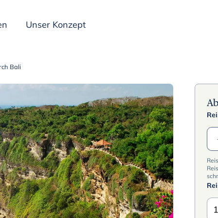
en
Unser Konzept
rch Bali
Inspiration
A
Rei
Rei
Reis
schn
Re
1