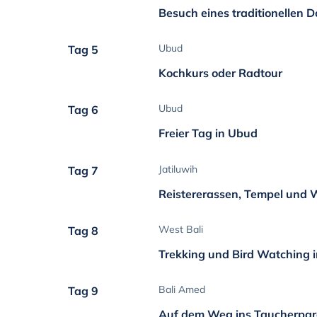
Besuch eines traditionellen D
Ubud
Tag 5
Kochkurs oder Radtour
Ubud
Tag 6
Freier Tag in Ubud
Jatiluwih
Tag 7
Reistererassen, Tempel und 
West Bali
Tag 8
Trekking und Bird Watching 
Bali Amed
Tag 9
Auf dem Weg ins Taucherpar