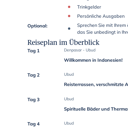
Trinkgelder
Persönliche Ausgaben
Sprechen Sie mit Ihrem ö
Optional
:
das Sie unbedingt in Ih
Reiseplan im Überblick
Denpasar - Ubud
Tag 1
Willkommen in Indonesien!
Ubud
Tag 2
Reisterrassen, verschmitzte 
Ubud
Tag 3
Spirituelle Bäder und Therm
Ubud
Tag 4