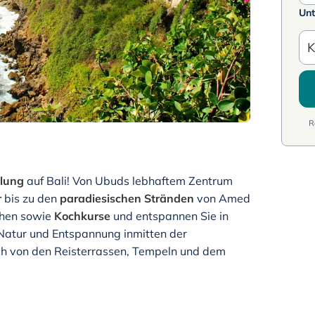
Unt
K
R
olung
auf Bali! Von Ubuds lebhaftem Zentrum
r
bis zu den
paradiesischen Stränden
von Amed
chen sowie
Kochkurse
und entspannen Sie in
, Natur und Entspannung inmitten der
ich von den Reisterrassen, Tempeln und dem