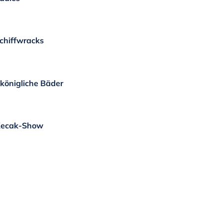
chiffwracks
 königliche Bäder
Kecak-Show