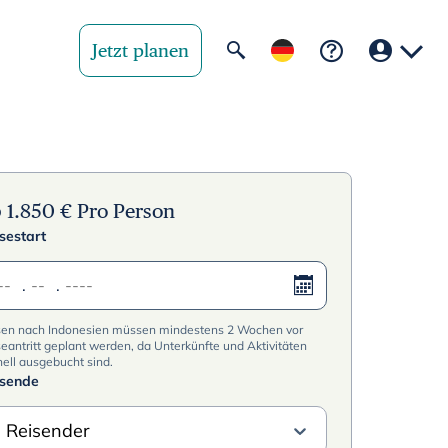
Jetzt planen
Ihre Region
United State
b
1.850
€
Pro Person
sestart
United Kingd
.
.
Deutschland 
sen nach Indonesien müssen mindestens 2 Wochen vor
Rest of world
eantritt geplant werden, da Unterkünfte und Aktivitäten
ell ausgebucht sind.
isende
 Reisender