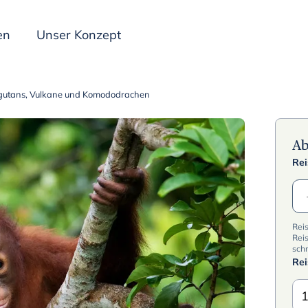
en
Unser Konzept
gutans, Vulkane und Komododrachen
Inspiration
A
Rei
Rei
Reis
schn
Re
1