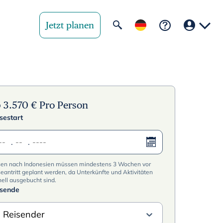
Jetzt planen
Ihre Region
United State
b
3.570
€
Pro Person
sestart
United Kingd
.
.
Deutschland 
sen nach Indonesien müssen mindestens 3 Wochen vor
Rest of world
eantritt geplant werden, da Unterkünfte und Aktivitäten
ell ausgebucht sind.
isende
 Reisender