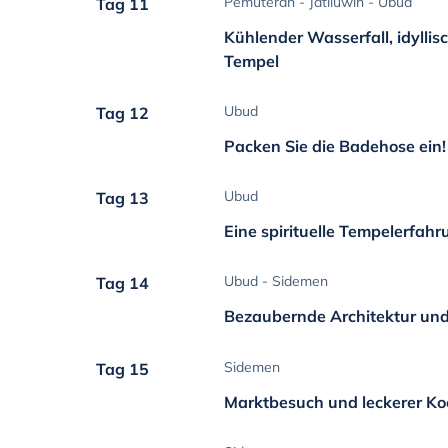
Pemuteran - Jatiluwih - Ubud
Tag 11
Kühlender Wasserfall, idyllis
Tempel
Ubud
Tag 12
Packen Sie die Badehose ein!
Ubud
Tag 13
Eine spirituelle Tempelerfah
Ubud - Sidemen
Tag 14
Bezaubernde Architektur und
Sidemen
Tag 15
Marktbesuch und leckerer Ko