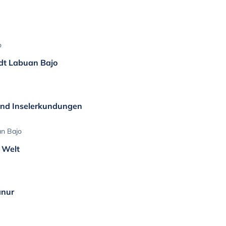
o
dt Labuan Bajo
und Inselerkundungen
an Bajo
 Welt
anur