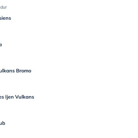
udur
siens
a
Vulkans Bromo
s Ijen Vulkans
aub