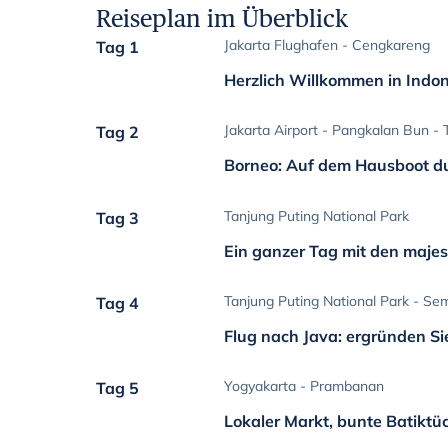
Reiseplan im Überblick
Jakarta Flughafen - Cengkareng
Tag 1
Herzlich Willkommen in Indon
Jakarta Airport - Pangkalan Bun - 
Tag 2
Borneo: Auf dem Hausboot d
Tanjung Puting National Park
Tag 3
Ein ganzer Tag mit den maje
Tanjung Puting National Park - Se
Tag 4
Flug nach Java: ergründen Sie
Yogyakarta - Prambanan
Tag 5
Lokaler Markt, bunte Batikt