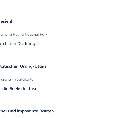
esien!
Tanjung Puting National Park
urch den Dschungel
stätischen Orang-Utans
marang - Yogyakarta
 die Seele der Insel
ücher und imposante Bauten