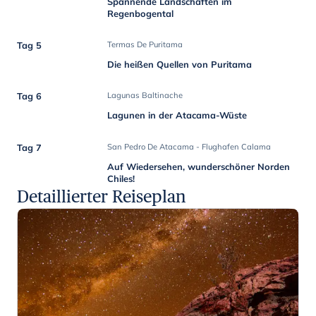
Spannende Landschaften im
Regenbogental
Tag 5
Termas De Puritama
Die heißen Quellen von Puritama
Tag 6
Lagunas Baltinache
Lagunen in der Atacama-Wüste
Tag 7
San Pedro De Atacama - Flughafen Calama
Auf Wiedersehen, wunderschöner Norden
Chiles!
Detaillierter Reiseplan