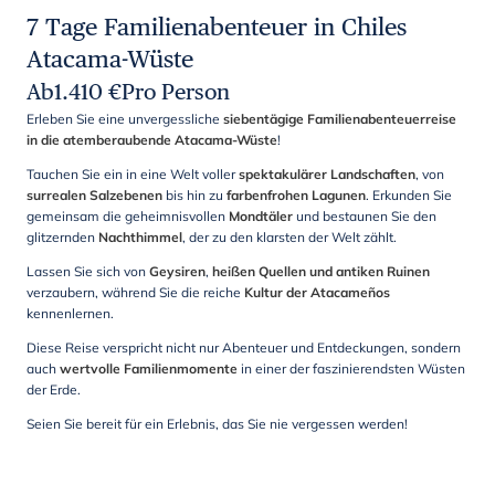
7 Tage Familienabenteuer in Chiles
Atacama-Wüste
Ab
1.410
€
Pro Person
Erleben Sie eine unvergessliche
siebentägige Familienabenteuerreise
in die atemberaubende Atacama-Wüste
!
Tauchen Sie ein in eine Welt voller
spektakulärer Landschaften
, von
surrealen Salzebenen
bis hin zu
farbenfrohen Lagunen
. Erkunden Sie
gemeinsam die geheimnisvollen
Mondtäler
und bestaunen Sie den
glitzernden
Nachthimmel
, der zu den klarsten der Welt zählt.
Lassen Sie sich von
Geysiren
,
heißen Quellen und antiken Ruinen
verzaubern, während Sie die reiche
Kultur
der Atacameños
kennenlernen.
Diese Reise verspricht nicht nur Abenteuer und Entdeckungen, sondern
auch
wertvolle Familienmomente
in einer der faszinierendsten Wüsten
der Erde.
Seien Sie bereit für ein Erlebnis, das Sie nie vergessen werden!