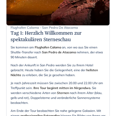
Flughafen Calama - San Pedro De Atacama
Tag 1
:
Herzlich Willkommen zur
spektakulären Sterneschau
Sie kommen am
Flughafen Calama
an, von wo aus Sie einen
Shuttle-Transfer nach
San Pedro de Atacama
nehmen, der etwa
90 Minuten dauert.
Nach der Ankunft in San Pedro werden Sie zu Ihrem Hotel
gebracht. Heute haben Sie die Gelegenheit, eine der
hellsten
Nächte
zu erleben, die Sie je gesehen haben.
Je nach Jahreszeit müssen Sie zwischen 20.00 und 22.00 Uhr am
Treffpunkt sein.
Ihre Tour beginnt mitten im Nirgendwo.
Sie
werden verschiedene Arten von
Sternen
nach ihrem Alter (blau,
gelb und rot), Doppelsterne und veränderliche Sonnensysteme
beobachten.
Am Ende der Tour beobachten Sie nahe gelegene Galaxien. Mit
einem
professionellen Fotografen
können Sie Bilder von Ihnen vpr