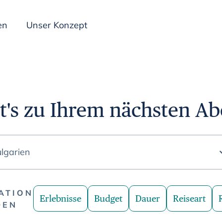
en
Unser Konzept
Inspiration
t's zu Ihrem nächsten A
lgarien
ATION
Erlebnisse
Budget
Dauer
Reiseart
DEN