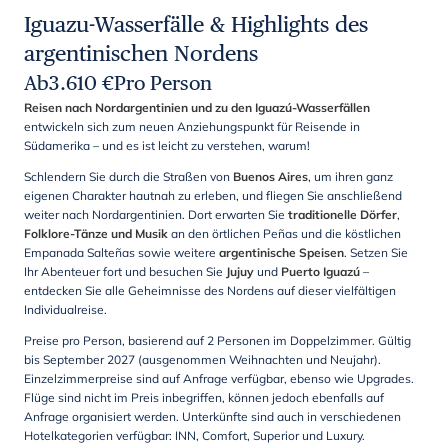
Iguazu-Wasserfälle & Highlights des
argentinischen Nordens
Ab
3.610
€
Pro Person
Reisen nach Nordargentinien und zu den Iguazú-Wasserfällen
entwickeln sich zum neuen Anziehungspunkt für Reisende in
Südamerika – und es ist leicht zu verstehen, warum!
Schlendern Sie durch die Straßen von
Buenos Aires
, um ihren ganz
eigenen Charakter hautnah zu erleben, und fliegen Sie anschließend
weiter nach Nordargentinien. Dort erwarten Sie
traditionelle Dörfer
,
Folklore-Tänze und Musik
an den örtlichen Peñas und die köstlichen
Empanada Salteñas sowie weitere
argentinische Speisen
. Setzen Sie
Ihr Abenteuer fort und besuchen Sie
Jujuy
und
Puerto Iguazú
–
entdecken Sie alle Geheimnisse des Nordens auf dieser vielfältigen
Individualreise.
Preise pro Person, basierend auf 2 Personen im Doppelzimmer. Gültig
bis September 2027 (ausgenommen Weihnachten und Neujahr).
Einzelzimmerpreise sind auf Anfrage verfügbar, ebenso wie Upgrades.
Flüge sind nicht im Preis inbegriffen, können jedoch ebenfalls auf
Anfrage organisiert werden. Unterkünfte sind auch in verschiedenen
Hotelkategorien verfügbar: INN, Comfort, Superior und Luxury.