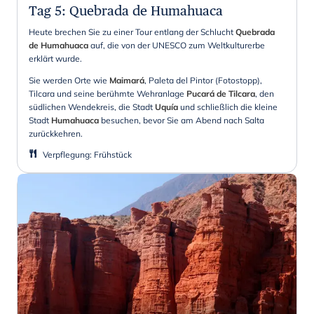
Tag 5
:
Quebrada de Humahuaca
Heute brechen Sie zu einer Tour entlang der Schlucht
Quebrada
de Humahuaca
auf, die von der UNESCO zum Weltkulturerbe
erklärt wurde.
Sie werden Orte wie
Maimará
, Paleta del Pintor (Fotostopp),
Tilcara und seine berühmte Wehranlage
Pucará de Tilcara
, den
südlichen Wendekreis, die Stadt
Uquía
und schließlich die kleine
Stadt
Humahuaca
besuchen, bevor Sie am Abend nach Salta
zurückkehren.
Verpflegung
:
Frühstück