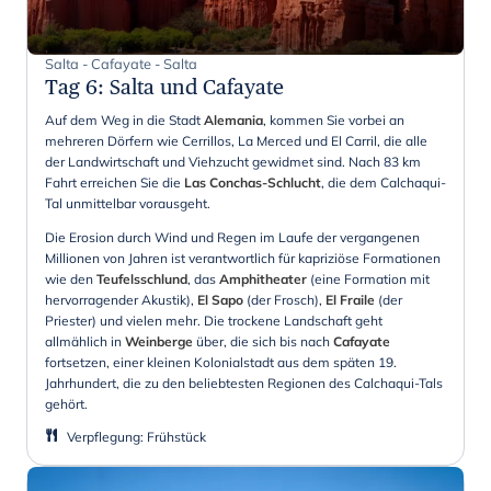
Salta - Cafayate - Salta
Tag 6
:
Salta und Cafayate
Auf dem Weg in die Stadt
Alemania
, kommen Sie vorbei an
mehreren Dörfern wie Cerrillos, La Merced und El Carril, die alle
der Landwirtschaft und Viehzucht gewidmet sind. Nach 83 km
Fahrt erreichen Sie die
Las Conchas-Schlucht
, die dem Calchaqui-
Tal unmittelbar vorausgeht.
Die Erosion durch Wind und Regen im Laufe der vergangenen
Millionen von Jahren ist verantwortlich für kapriziöse Formationen
wie den
Teufelsschlund
, das
Amphitheater
(eine Formation mit
hervorragender Akustik),
El Sapo
(der Frosch),
El Fraile
(der
Priester) und vielen mehr. Die trockene Landschaft geht
allmählich in
Weinberge
über, die sich bis nach
Cafayate
fortsetzen, einer kleinen Kolonialstadt aus dem späten 19.
Jahrhundert, die zu den beliebtesten Regionen des Calchaqui-Tals
gehört.
Verpflegung
:
Frühstück