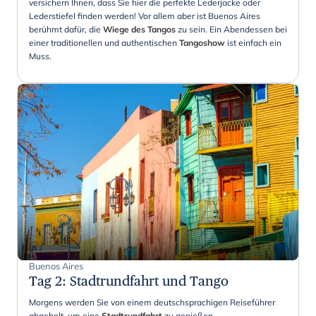
versichern Ihnen, dass Sie hier die perfekte Lederjacke oder
Lederstiefel finden werden! Vor allem aber ist Buenos Aires
berühmt dafür, die
Wiege des Tangos
zu sein. Ein Abendessen bei
einer traditionellen und authentischen
Tangoshow
ist einfach ein
Muss.
Buenos Aires
Tag 2
:
Stadtrundfahrt und Tango
Morgens werden Sie von einem deutschsprachigen Reiseführer
abgeholt, um eine
Stadtrundfahrt
zu genießen.