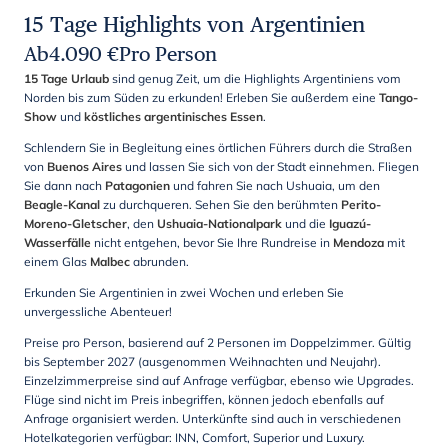
15 Tage Highlights von Argentinien
Ab
4.090
€
Pro Person
15 Tage Urlaub
sind genug Zeit, um die Highlights Argentiniens vom
Norden bis zum Süden zu erkunden! Erleben Sie außerdem eine
Tango-
Show
und
köstliches argentinisches Essen
.
Schlendern Sie in Begleitung eines örtlichen Führers durch die Straßen
von
Buenos Aires
und lassen Sie sich von der Stadt einnehmen. Fliegen
Sie dann nach
Patagonien
und fahren Sie nach Ushuaia, um den
Beagle-Kanal
zu durchqueren. Sehen Sie den berühmten
Perito-
Moreno-Gletscher
, den
Ushuaia-Nationalpark
und die
Iguazú-
Wasserfälle
nicht entgehen, bevor Sie Ihre Rundreise in
Mendoza
mit
einem Glas
Malbec
abrunden.
Erkunden Sie Argentinien in zwei Wochen und erleben Sie
unvergessliche Abenteuer!
Preise pro Person, basierend auf 2 Personen im Doppelzimmer. Gültig
bis September 2027 (ausgenommen Weihnachten und Neujahr).
Einzelzimmerpreise sind auf Anfrage verfügbar, ebenso wie Upgrades.
Flüge sind nicht im Preis inbegriffen, können jedoch ebenfalls auf
Anfrage organisiert werden. Unterkünfte sind auch in verschiedenen
Hotelkategorien verfügbar: INN, Comfort, Superior und Luxury.