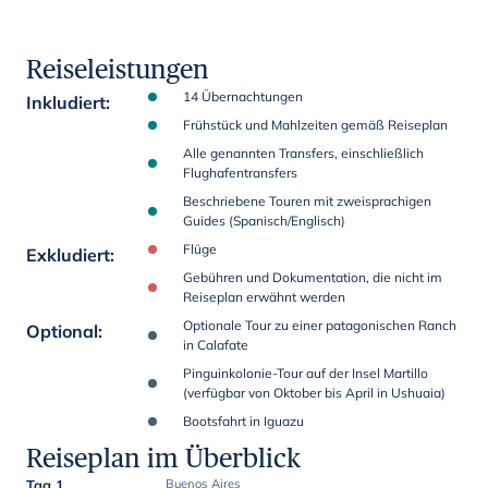
Reiseleistungen
14 Übernachtungen
Inkludiert
:
Frühstück und Mahlzeiten gemäß Reiseplan
Alle genannten Transfers, einschließlich
Flughafentransfers
Beschriebene Touren mit zweisprachigen
Guides (Spanisch/Englisch)
Flüge
Exkludiert
:
Gebühren und Dokumentation, die nicht im
Reiseplan erwähnt werden
Optionale Tour zu einer patagonischen Ranch
Optional
:
in Calafate
Pinguinkolonie-Tour auf der Insel Martillo
(verfügbar von Oktober bis April in Ushuaia)
Bootsfahrt in Iguazu
Reiseplan im Überblick
Tag 1
Buenos Aires