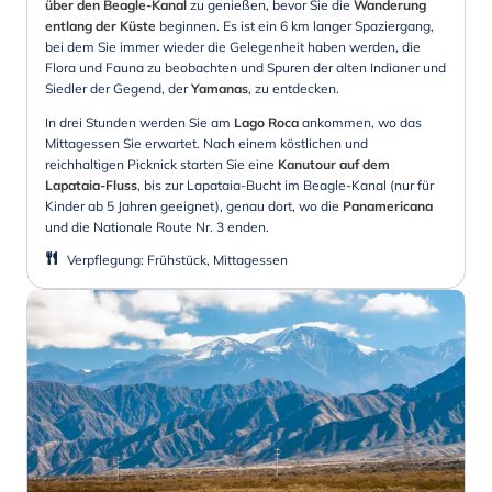
über den Beagle-Kanal
zu genießen, bevor Sie die
Wanderung
entlang der Küste
beginnen. Es ist ein 6 km langer Spaziergang,
bei dem Sie immer wieder die Gelegenheit haben werden, die
Flora und Fauna zu beobachten und Spuren der alten Indianer und
Siedler der Gegend, der
Yamanas
, zu entdecken.
In drei Stunden werden Sie am
Lago Roca
ankommen, wo das
Mittagessen Sie erwartet. Nach einem köstlichen und
reichhaltigen Picknick starten Sie eine
Kanutour auf dem
Lapataia-Fluss
, bis zur Lapataia-Bucht im Beagle-Kanal (nur für
Kinder ab 5 Jahren geeignet), genau dort, wo die
Panamericana
und die Nationale Route Nr. 3 enden.
Verpflegung
:
Frühstück, Mittagessen