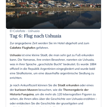
El Calafate - Ushuaia
Tag 6
:
Flug nach Ushuaia
Zur angegebene Zeit werden Sie im Hotel abgeholt und zum
Calafate Flughafen
gefahren.
Ushuaia
ist eine kleine Stadt, die man sehr gut zu Fuß erkunden
kann. Die Yamanas, ihre ersten Bewohner, nannten sie Ushuaia,
was in ihrer Sprache „geschützte Bucht“ bedeutet. Es wurde 1884
offiziell in die Republik Argentinien eingegliedert und wurde bald
eine Strafkolonie, um eine dauerhafte argentinische Siedlung zu
errichten.
Je nach Ankunftszeit können Sie die
Stadt erkunden
oder eines
der
kuriosen Museen
besuchen, wie die
Themengalerie der
Historia Fueguina
, um die mehr als 120 lebensgroßen Figuren zu
sehen, die Ihnen alles über die Geschichte von Ushuaia erzählen –
oder entdecken Sie die Geschichte der gruseligsten und