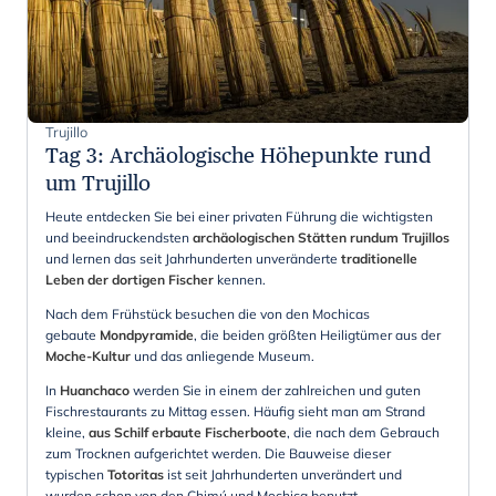
Trujillo
Tag 3
:
Archäologische Höhepunkte rund
um Trujillo
Heute entdecken Sie bei einer privaten Führung die wichtigsten
und beeindruckendsten
archäologischen Stätten rundum Trujillos
und lernen das seit Jahrhunderten unveränderte
traditionelle
Leben der dortigen Fischer
kennen.
Nach dem Frühstück besuchen die von den Mochicas
gebaute
Mondpyramide
, die beiden größten Heiligtümer aus der
Moche-Kultur
und das anliegende Museum.
In
Huanchaco
werden Sie in einem der zahlreichen und guten
Fischrestaurants zu Mittag essen. Häufig sieht man am Strand
kleine,
aus Schilf erbaute Fischerboote
, die nach dem Gebrauch
zum Trocknen aufgerichtet werden. Die Bauweise dieser
typischen
Totoritas
ist seit Jahrhunderten unverändert und
wurden schon von den Chimú und Mochica benutzt.