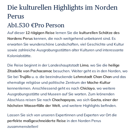
Die kulturellen Highlights im Norden
Perus
Ab
1.530
€
Pro Person
Auf dieser
12-tägigen Reise
lernen Sie die
kulturellen Schätze des
Nordens Perus
kennen, die noch weitgehend unbekannt sind. Es
erwarten Sie wunderschöne Landschaften, viel Geschichte und Kultur
sowie zahlreiche Ausgrabungsstätten alter Kulturen und interessante
Kolonialstätte.
Die Reise beginnt in der Landeshauptstadt
Lima
, wo Sie die
heilige
Zitadelle von Pachacamac
besuchen. Weiter geht es in den Norden, wo
Sie bei
Trujillo
u. a. die beeindruckende
Lehmstadt Chan Chan
und das
ehemalige religiöse und politische Zentrum der
Moche-Kultur
kennenlernen. Anschliessend geht es nach
Chiclayo
, wo weitere
Ausgrabungsstätte und Museen auf Sie warten. Zum krönenden
Abschluss reisen Sie nach
Chachapoyas
, wo sich
Gocta, einer der
höchsten Wasserfälle der Welt
, und weitere Highlights befinden.
Lassen Sie sich von unseren Expertinnen und Experten vor Ort die
perfekte maßgeschneiderte Reise
in den Norden Perus
zusammenstellen!