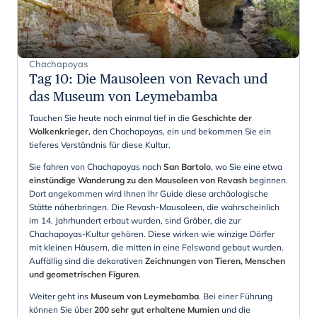
Chachapoyas
Tag 10
:
Die Mausoleen von Revach und
das Museum von Leymebamba
Tauchen Sie heute noch einmal tief in die
Geschichte der
Wolkenkrieger
, den Chachapoyas, ein und bekommen Sie ein
tieferes Verständnis für diese Kultur.
Sie fahren von Chachapoyas nach
San Bartolo
, wo Sie eine etwa
einstündige Wanderung zu den Mausoleen von Revash
beginnen.
Dort angekommen wird Ihnen Ihr Guide diese archäologische
Stätte näherbringen. Die Revash-Mausoleen, die wahrscheinlich
im 14. Jahrhundert erbaut wurden, sind Gräber, die zur
Chachapoyas-Kultur gehören. Diese wirken wie winzige Dörfer
mit kleinen Häusern, die mitten in eine Felswand gebaut wurden.
Auffällig sind die
dekorativen
Zeichnungen von Tieren, Menschen
und geometrischen Figuren
.
Weiter geht ins
Museum von Leymebamba
. Bei einer Führung
können Sie über
200 sehr gut erhaltene Mumien
und die