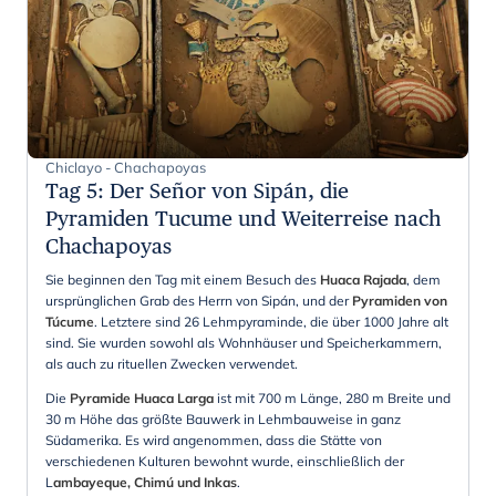
Chiclayo - Chachapoyas
Tag 5
:
Der Señor von Sipán, die
Pyramiden Tucume und Weiterreise nach
Chachapoyas
Sie beginnen den Tag mit einem Besuch des
Huaca Rajada
, dem
ursprünglichen Grab des Herrn von Sipán, und der
Pyramiden von
Túcume
. Letztere sind 26 Lehmpyraminde, die über 1000 Jahre alt
sind. Sie wurden sowohl als Wohnhäuser und Speicherkammern,
als auch zu rituellen Zwecken verwendet.
Die
Pyramide Huaca Larga
ist mit 700 m Länge, 280 m Breite und
30 m Höhe das größte Bauwerk in Lehmbauweise in ganz
Südamerika. Es wird angenommen, dass die Stätte von
verschiedenen Kulturen bewohnt wurde, einschließlich der
L
ambayeque, Chimú und Inkas
.