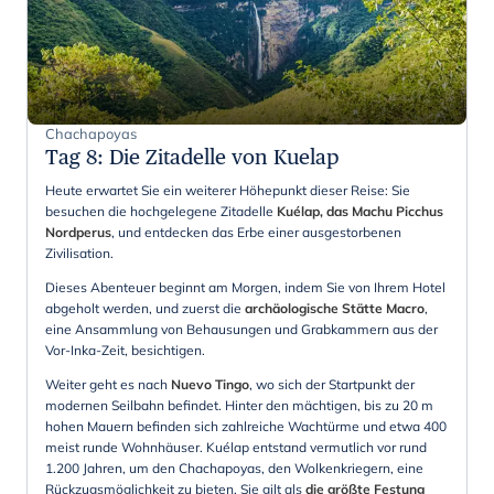
Chachapoyas
Tag 8
:
Die Zitadelle von Kuelap
Heute erwartet Sie ein weiterer Höhepunkt dieser Reise: Sie
besuchen die hochgelegene Zitadelle
Kuélap, das Machu Picchus
Nordperus
, und entdecken das Erbe einer ausgestorbenen
Zivilisation.
Dieses Abenteuer beginnt am Morgen, indem Sie von Ihrem Hotel
abgeholt werden, und zuerst die
archäologische Stätte Macro
,
eine Ansammlung von Behausungen und Grabkammern aus der
Vor-Inka-Zeit, besichtigen.
Weiter geht es nach
Nuevo Tingo
, wo sich der Startpunkt der
modernen Seilbahn befindet. Hinter den mächtigen, bis zu 20 m
hohen Mauern befinden sich zahlreiche Wachtürme und etwa 400
meist runde Wohnhäuser. Kuélap entstand vermutlich vor rund
1.200 Jahren, um den Chachapoyas, den Wolkenkriegern, eine
Rückzugsmöglichkeit zu bieten. Sie gilt als
die größte Festung