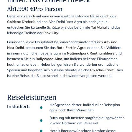
Indien: Das Goldene Dreieck
Ab
1.990
€
Pro Person
Begeben Sie sich auf eine unvergessliche 8-tägige Reise durch das
Goldene Dreieck
Indiens. Von Delhi über Agra bis nach Jaipur –
entdecken Sie kulturelle Schätze wie das berühmte
Taj Mahal
und das
lebendige Treiben der
Pink City
.
Erkunden Sie die Hauptstadt bei einer Stadtrundfahrt durch
Alt- und
Neu-Delhi
, bestaunen Sie das
Rote Fort in Agra
, erleben Sie Wildtiere
in ihrem natürlichen Lebensraum im
Nationalpark Ranthambhore
und
besuchen Sie ein
Bollywood-Kino
, um Indiens beliebte Filmtradition
hautnah zu erleben. Nebenbei genießen Sie wunderbar aromatische
Speisen und begeben sich auf eine abenteuerliche
Rikscha-Fahrt
. Dies
ist eine Reise, die Sie so schnell nicht wieder vergessen werden!
Reiseleistungen
Maßgeschneiderter, individueller Reiseplan
Inkludiert
:
ganz nach Ihren Wünschen
Buchung mit unseren sorgfältig ausgewählten
lokalen Partnern am Reiseziel
Hotels Ihrer gewünschten Komfortklasse