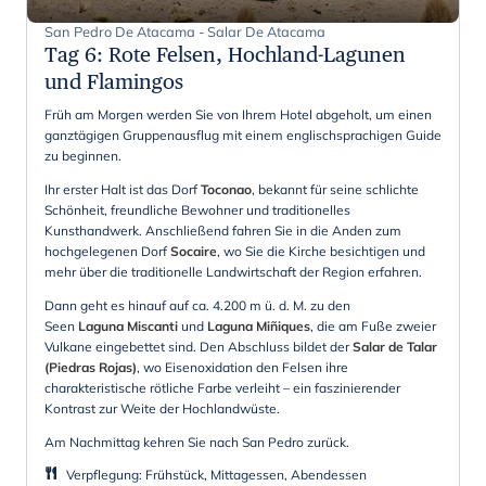
San Pedro De Atacama - Salar De Atacama
Tag 6
:
Rote Felsen, Hochland-Lagunen
und Flamingos
Früh am Morgen werden Sie von Ihrem Hotel abgeholt, um einen
ganztägigen Gruppenausflug mit einem englischsprachigen Guide
zu beginnen.
Ihr erster Halt ist das Dorf
Toconao
, bekannt für seine schlichte
Schönheit, freundliche Bewohner und traditionelles
Kunsthandwerk. Anschließend fahren Sie in die Anden zum
hochgelegenen Dorf
Socaire
, wo Sie die Kirche besichtigen und
mehr über die traditionelle Landwirtschaft der Region erfahren.
Dann geht es hinauf auf ca. 4.200 m ü. d. M. zu den
Seen
Laguna Miscanti
und
Laguna Miñiques
, die am Fuße zweier
Vulkane eingebettet sind. Den Abschluss bildet der
Salar de Talar
(Piedras Rojas)
, wo Eisenoxidation den Felsen ihre
charakteristische rötliche Farbe verleiht – ein faszinierender
Kontrast zur Weite der Hochlandwüste.
Am Nachmittag kehren Sie nach San Pedro zurück.
Verpflegung
:
Frühstück, Mittagessen, Abendessen