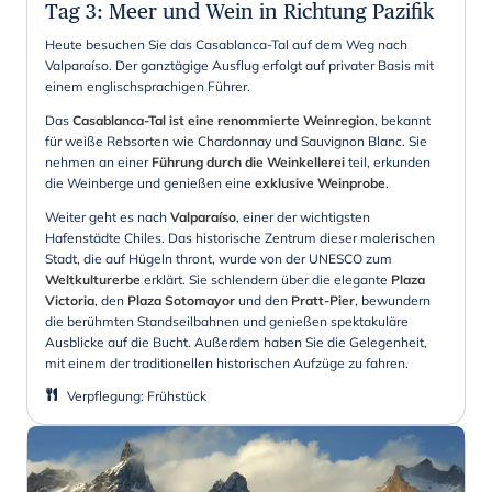
Tag 3
:
Meer und Wein in Richtung Pazifik
Heute besuchen Sie das Casablanca-Tal auf dem Weg nach
Valparaíso. Der ganztägige Ausflug erfolgt auf privater Basis mit
einem englischsprachigen Führer.
Das
Casablanca-Tal ist eine renommierte Weinregion
, bekannt
für weiße Rebsorten wie Chardonnay und Sauvignon Blanc. Sie
nehmen an einer
Führung durch die Weinkellerei
teil, erkunden
die Weinberge und genießen eine
exklusive Weinprobe
.
Weiter geht es nach
Valparaíso
, einer der wichtigsten
Hafenstädte Chiles. Das historische Zentrum dieser malerischen
Stadt, die auf Hügeln thront, wurde von der UNESCO zum
Weltkulturerbe
erklärt. Sie schlendern über die elegante
Plaza
Victoria
, den
Plaza Sotomayor
und den
Pratt-Pier
, bewundern
die berühmten Standseilbahnen und genießen spektakuläre
Ausblicke auf die Bucht. Außerdem haben Sie die Gelegenheit,
mit einem der traditionellen historischen Aufzüge zu fahren.
Verpflegung
:
Frühstück