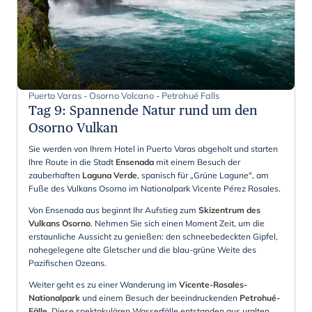
Puerto Varas - Osorno Volcano - Petrohué Falls
Tag 9
:
Spannende Natur rund um den
Osorno Vulkan
Sie werden von Ihrem Hotel in Puerto Varas abgeholt und starten
Ihre Route in die Stadt
Ensenada
mit einem Besuch der
zauberhaften
Laguna Verde
, spanisch für „Grüne Lagune", am
Fuße des Vulkans Osorno im Nationalpark Vicente Pérez Rosales.
Von Ensenada aus beginnt Ihr Aufstieg zum
Skizentrum des
Vulkans Osorno
. Nehmen Sie sich einen Moment Zeit, um die
erstaunliche Aussicht zu genießen: den schneebedeckten Gipfel,
nahegelegene alte Gletscher und die blau-grüne Weite des
Pazifischen Ozeans.
Weiter geht es zu einer Wanderung im
Vicente-Rosales-
Nationalpark
und einem Besuch der beeindruckenden
Petrohué-
Fälle
. Diese spektakulären Wasserfälle entstanden aus uralten