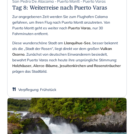
San Pedro De Atacama - Puerto Montt - Puerto Varas
Tag 8
:
Weiterreise nach Puerto Varas
Zur angegebenen Zeit werden Sie zum Flughafen Calama
gefahren, um Ihren Flug nach Puerto Montt anzutreten. Von
Puerto Montt geht es weiter nach
Puerto Varas
, nur 30
Fahrminuten entfernt.
Diese wunderschöne Stadt am
Llanquihue-See
, besser bekannt
als die „Stadt der Rosen“, liegt direkt vor dem großen
Vulkan
Osorno
. Zunächst von deutschen Einwanderern besiedelt,
bewahrt Puerto Varas noch heute ihre ursprüngliche Stimmung:
Holzhäuser, Alerce-Bäume, Jesuitenkirchen und Rosensträucher
prägen das Stadtbild.
Verpflegung
:
Frühstück