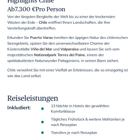
Highlights Chile
Ab
7.300
€
Pro Person
Von der längsten Bergkette der Welt bis zu einer der trockensten
Wüsten der Erde –
Chile
eröffnet Ihnen Landschaften, die Ihre
Vorstellungskraft übertreffen.
Erkunden Sie
Puerto Varas
inmitten der üppigen Natur des chilenischen
Seengebiets, spüren Sie den unverwechselbaren Charme der
Küstenstädte
Viña del Mar
und
Valparaíso
und lassen Sie sich vom
majestätischen
Nationalpark Torres del Paine
, einem der
spektakulärsten Naturwunder Patagoniens, in seinen Bann ziehen.
Chile verwöhnt Sie mit einer Vielfalt an Erlebnissen, die so einzigartig ist
wie das Land selbst.
Reiseleistungen
13 Nächte in Hotels der gewählten
Inkludiert
:
Komfortklasse
Tägliches Frühstück & weitere Mahlzeiten je
nach Reiseplan
Transfers je nach Reiseplan