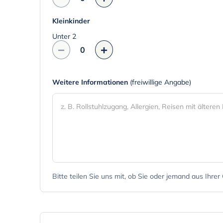
i
n
Kleinkinder
t
Unter 2
e
0
r
a
c
Weitere Informationen
(freiwillige Angabe)
t
w
i
t
h
t
h
Bitte teilen Sie uns mit, ob Sie oder jemand aus Ihre
e
c
a
l