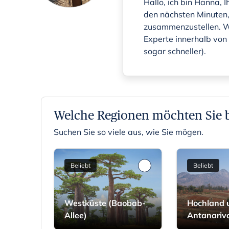
Hallo, ich bin Hanna, I
den nächsten Minuten, 
zusammenzustellen. Wen
Experte innerhalb von
sogar schneller).
Welche Regionen möchten Sie 
Suchen Sie so viele aus, wie Sie mögen.
Beliebt
Beliebt
Westküste (Baobab-
Hochland
Allee)
Antanariv