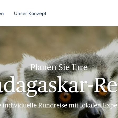
en
Unser Konzept
Inspiration
Planen Sie Ihre
dagaskar-Re
e individuelle Rundreise mit lokalen Expe