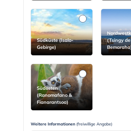
Nordwestk
Südküste (Isalo-
(Tsingy de
Gebirge)
Bemaraha
Südosten
(Ranomafano &
Fianarantsoa)
Weitere Informationen
(freiwillige Angabe)