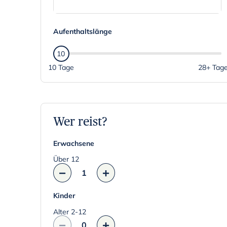
N
a
Aufenthaltslänge
v
10
i
10 Tage
28+ Tag
g
a
t
e
Wer reist?
f
o
Erwachsene
r
w
Über 12
a
1
r
d
Kinder
t
Alter 2-12
o
0