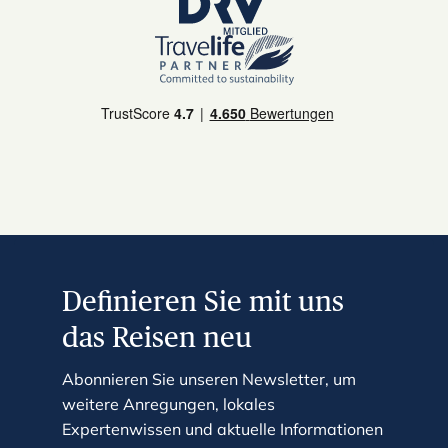
e
s
s
t
h
e
q
u
e
s
t
Definieren Sie mit uns
i
o
das Reisen neu
n
m
Abonnieren Sie unseren Newsletter, um
a
weitere Anregungen, lokales
r
Expertenwissen und aktuelle Informationen
k