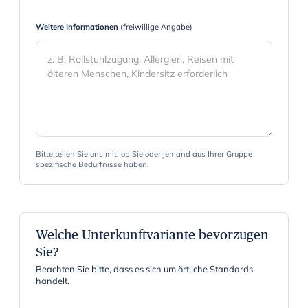
r
Weitere Informationen
(freiwillige Angabe)
a
c
t
w
i
t
h
t
Bitte teilen Sie uns mit, ob Sie oder jemand aus Ihrer Gruppe
spezifische Bedürfnisse haben.
h
e
c
a
Welche Unterkunftvariante bevorzugen
l
Sie?
e
Beachten Sie bitte, dass es sich um örtliche Standards
n
handelt.
d
a