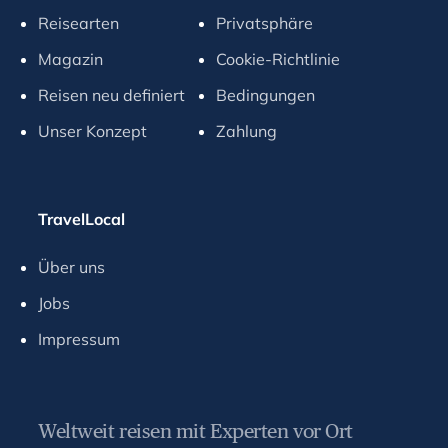
r
Reisearten
Privatsphäre
d
s
Magazin
Cookie-Richtlinie
h
Reisen neu definiert
Bedingungen
o
r
Unser Konzept
Zahlung
t
c
u
TravelLocal
t
s
Über uns
f
o
Jobs
r
Impressum
c
h
a
n
Weltweit reisen mit Experten vor Ort