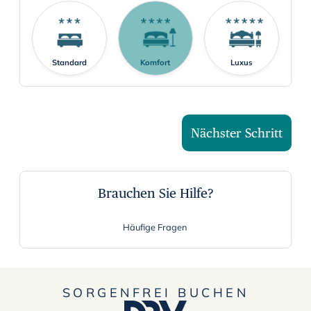
r
a
n
Standard
Komfort
Luxus
d
s
e
l
Nächster Schritt
e
c
t
a
Brauchen Sie Hilfe?
d
a
Häufige Fragen
t
e
.
SORGENFREI BUCHEN
P
r