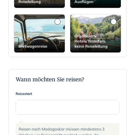
Reiseleitung
Ausflügen
Organisierte
Hotels/Transfers,
Mietwagenreise
keine Reiseleitung
Wann möchten Sie reisen?
Reisestart
N
a
Reisen nach Madagaskar müssen mindestens 3
v
Wochen vor Reiseantritt geplant werden, da