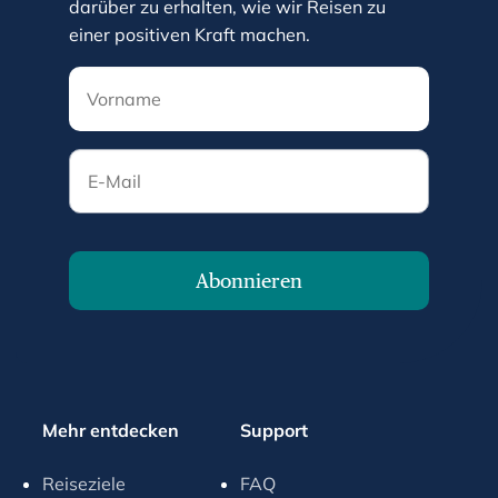
darüber zu erhalten, wie wir Reisen zu
k
einer positiven Kraft machen.
e
y
t
o
E-Mail
g
e
t
t
h
Abonnieren
e
k
e
y
b
Mehr entdecken
Support
o
a
Reiseziele
FAQ