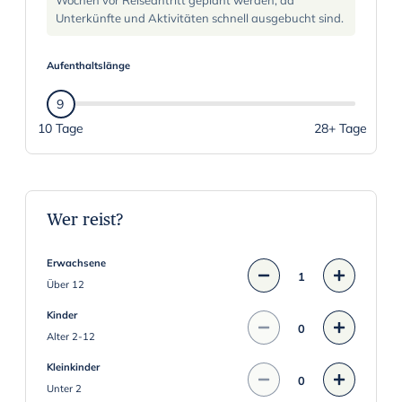
i
Unterkünfte und Aktivitäten schnell ausgebucht sind.
g
a
Aufenthaltslänge
t
e
9
f
10 Tage
28+ Tage
o
r
w
a
Wer reist?
r
d
Erwachsene
1
t
Über 12
o
Kinder
i
0
Alter 2-12
n
Kleinkinder
t
0
Unter 2
e