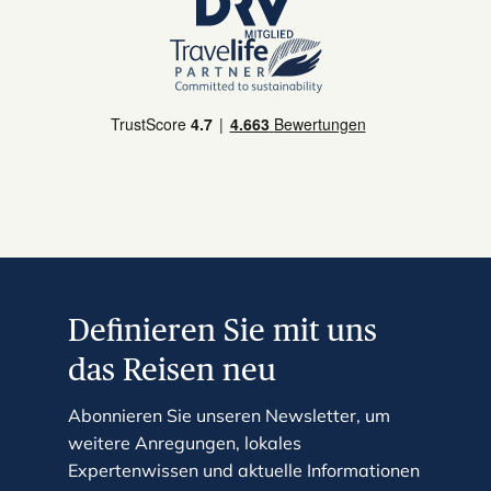
e
s
s
t
h
e
q
u
e
s
t
Definieren Sie mit uns
i
o
das Reisen neu
n
m
Abonnieren Sie unseren Newsletter, um
a
weitere Anregungen, lokales
r
Expertenwissen und aktuelle Informationen
k