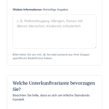
r
Weitere Informationen
(freiwillige Angabe)
a
c
t
w
i
t
h
t
Bitte teilen Sie uns mit, ob Sie oder jemand aus Ihrer Gruppe
spezifische Bedürfnisse haben.
h
e
c
a
Welche Unterkunftvariante bevorzugen
l
Sie?
e
Beachten Sie bitte, dass es sich um örtliche Standards
n
handelt.
d
a