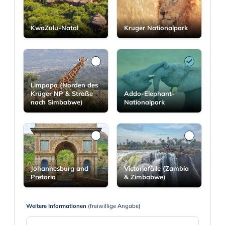
KwaZulu-Natal
Kruger Nationalpark
Limpopo (Norden des
Krüger NP & Straße
Addo-Elephant-
nach Simbabwe)
Nationalpark
Johannesburg and
Victoriafälle (Zambia
Pretoria
& Zimbabwe)
Weitere Informationen
(freiwillige Angabe)