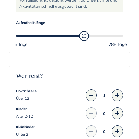
i
Aktivitäten schnell ausgebucht sind.
g
a
Aufenthaltslänge
t
e
20
f
5 Tage
28+ Tage
o
r
w
a
Wer reist?
r
d
Erwachsene
1
t
Über 12
o
Kinder
i
0
Alter 2-12
n
Kleinkinder
t
0
Unter 2
e