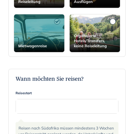
Reiseleitung
Ausflügen
Organisierte
Hotels/Transfers,
Mietwagenreise
keine Reiseleitung
Wann möchten Sie reisen?
Reisestart
N
a
Reisen nach Südafrika müssen mindestens 3 Wochen
v
vor Reiseantritt geplant werden, da Unterkünfte und