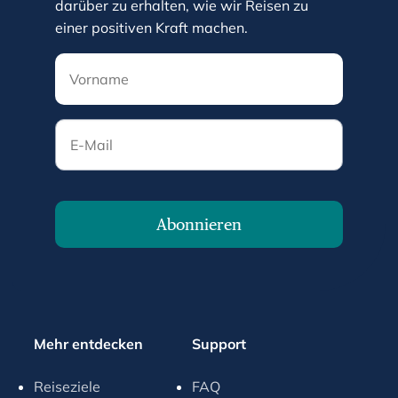
darüber zu erhalten, wie wir Reisen zu
k
einer positiven Kraft machen.
e
y
t
o
E-Mail
g
e
t
t
h
Abonnieren
e
k
e
y
b
Mehr entdecken
Support
o
a
Reiseziele
FAQ