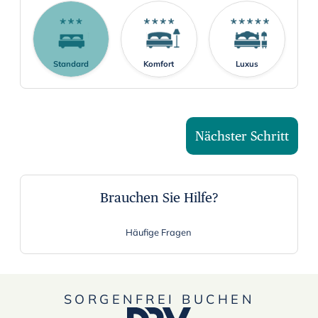
r
a
n
Standard
Komfort
Luxus
d
s
e
l
Nächster Schritt
e
c
t
a
Brauchen Sie Hilfe?
d
a
Häufige Fragen
t
e
.
SORGENFREI BUCHEN
P
r