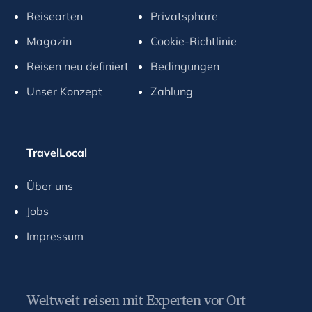
r
Reisearten
Privatsphäre
d
s
Magazin
Cookie-Richtlinie
h
Reisen neu definiert
Bedingungen
o
r
Unser Konzept
Zahlung
t
c
u
TravelLocal
t
s
Über uns
f
o
Jobs
r
Impressum
c
h
a
n
Weltweit reisen mit Experten vor Ort